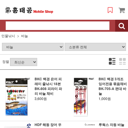
민물낚시
바늘
정렬
BKC 백경 은어 피
BKC 백경 3개조
래미 줄낚시 18본
잉어전용 묶음채비
BK-808 피라미 파
BK-705-A 편대 바
리 바늘 채비
늘
3,600원
1,000원
HDF 해동 장어 우
루웍스 자동 바늘