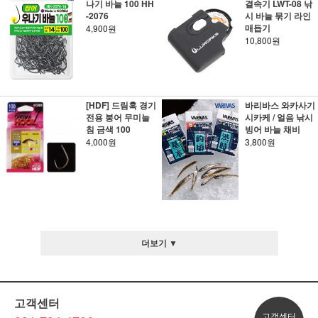
나기 바늘 100 HH
결속기 LWT-08 낚
-2076
시 바늘 묶기 라인
매듭기
4,900원
10,800원
[HDF] 드림훅 경기
바리바스 와카사기
전용 붕어 무미늘
시카케 / 얼음 낚시
침 금색 100
빙어 바늘 채비
4,000원
3,800원
더보기 ▼
고객센터
고객센터