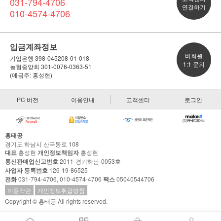
031-794-4706
연결하기
010-4574-4706
입금계좌정보
비회원
기업은행 398-045208-01-018
1:1 문의
농협중앙회 301-0076-0363-51
(예금주: 홍성현)
PC 버전
이용안내
고객센터
로그인
홍태공
경기도 하남시 산곡동로 108
대표
홍성현
개인정보책임자
홍성현
통신판매업신고번호
2011-경기하남-0053호
사업자 등록번호
126-19-86525
전화
031-794-4706, 010-4574-4706
팩스
05040544706
이용약관
개인정보취급방침
Copyright © 홍태공 All rights reserved.