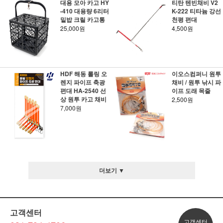
대용 모아 카고 HY
티탄 텐빈채비 V2
-410 대용량 6리터
K-222 티타늄 강선
밑밥 크릴 카고통
천평 편대
25,000원
4,500원
HDF 해동 롤링 오
이오스컴퍼니 원투
렌지 파이프 축광
채비 / 원투 낚시 파
편대 HA-2540 선
이프 도래 목줄
상 원투 카고 채비
2,500원
7,000원
더보기 ▼
고객센터
고객센터