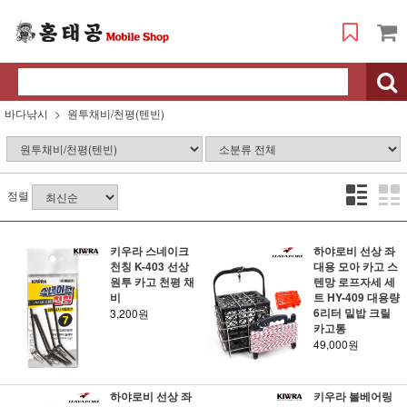
바다낚시
원투채비/천평(텐빈)
정렬
키우라 스네이크
하야로비 선상 좌
천칭 K-403 선상
대용 모아 카고 스
원투 카고 천평 채
텐망 로프자세 세
비
트 HY-409 대용량
6리터 밑밥 크릴
3,200원
카고통
49,000원
하야로비 선상 좌
키우라 볼베어링