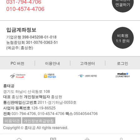
031-794-4706
연결하기
010-4574-4706
입금계좌정보
비회원
기업은행 398-045208-01-018
1:1 문의
농협중앙회 301-0076-0363-51
(예금주: 홍성현)
PC 버전
이용안내
고객센터
로그인
홍태공
경기도 하남시 산곡동로 108
대표
홍성현
개인정보책임자
홍성현
통신판매업신고번호
2011-경기하남-0053호
사업자 등록번호
126-19-86525
전화
031-794-4706, 010-4574-4706
팩스
05040544706
이용약관
개인정보취급방침
Copyright © 홍태공 All rights reserved.