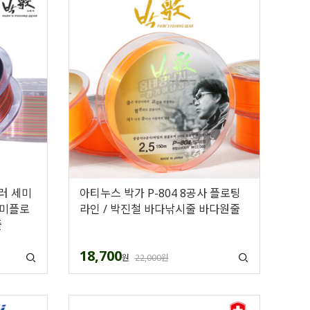
컬러 세미
아티누스 박가 P-804 8공사 플로팅
세미플로
라인 / 박진철 바다낚시줄 바다원줄
줄
18,700
원
22,000원