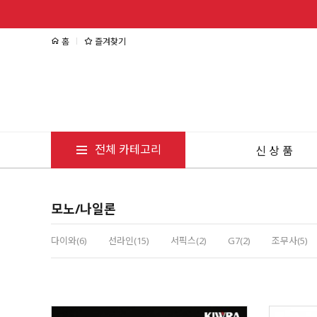
홈
즐겨찾기
전체 카테고리
신 상 품
모노/나일론
다이와(6)
선라인(15)
서픽스(2)
G7(2)
조무사(5)