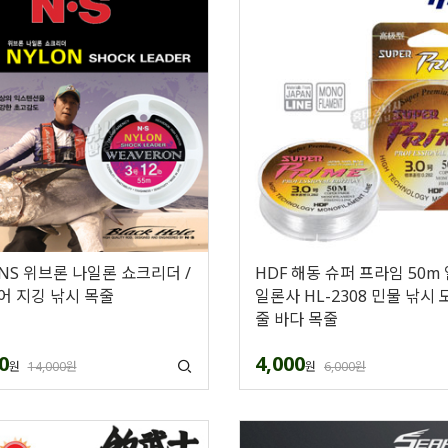
NS 위브론 나일론 쇼크리더 /
HDF 해동 슈퍼 프라임 50m
어 지깅 낚시 목줄
일론사 HL-2308 민물 낚시 
줄 바다 목줄
0
4,000
원
14,000원
원
6,000원