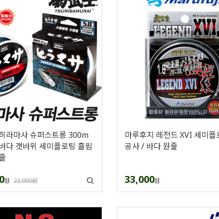
히라마사 슈퍼스트롱 300m
마루후지 레전드 XVI 세미플
바다 갯바위 세미플로팅 흘림
공사 / 바다 원줄
줄
0
33,000
원
22,000원
원