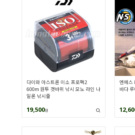
다이와 아스트론 이소 프로팩2
엔에스 
600m 원투 갯바위 낚시 모노 라인 나
바다 루
일론 낚시줄
19,500
12,60
원