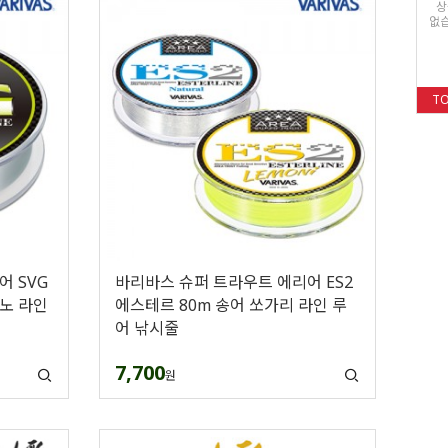
상
없습
T
 SVG
바리바스 슈퍼 트라우트 에리어 ES2
모노 라인
에스테르 80m 송어 쏘가리 라인 루
어 낚시줄
7,700
원