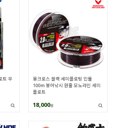
로트 무
몽크로스 블랙 세미플로팅 민물
100m 붕어낚시 원줄 모노라인 세미
플로트
18,000
원