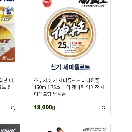
 일본 나
조무사 신기 세미플로트 바다원줄
모노 원
150m 1.75호 바다 갯바위 양어장 세
미플로팅 낚시줄
18,000
원