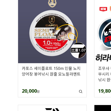
카포스 세미플로트 150m 민물 노지
조무사 
양어장 붕어낚시 원줄 모노필라멘트
부시리 
낚시 원
20,000
19,80
원