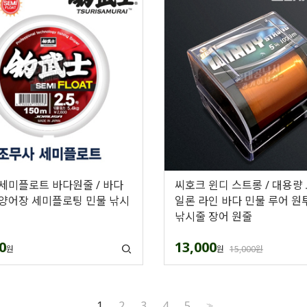
세미플로트 바다원줄 / 바다
씨호크 윈디 스트롱 / 대용량
양어장 세미플로팅 민물 낚시
일론 라인 바다 민물 루어 원
낚시줄 장어 원줄
0
13,000
원
원
15,000원
1
2
3
4
5
>>