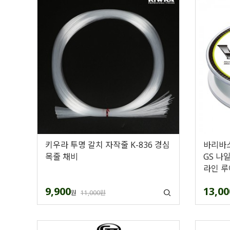
키우라 투명 갈치 자작줄 K-836 경심
바리바스
목줄 채비
GS 나
라인 루
9,900
13,00
원
11,000원