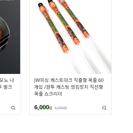
 모노 나
JW피싱 캐스트마크 직줄형 목줄 60
투 벌크
개입 /원투 캐스팅 엉킴방지 직선형
목줄 쇼크리더
6,000
원
6,000원