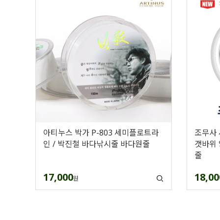
아티누스 박가 P-803 세미플로트라
조무사 
인 / 박진철 바다낚시줄 바다원줄
갯바위 
줄
17,000
18,00
원