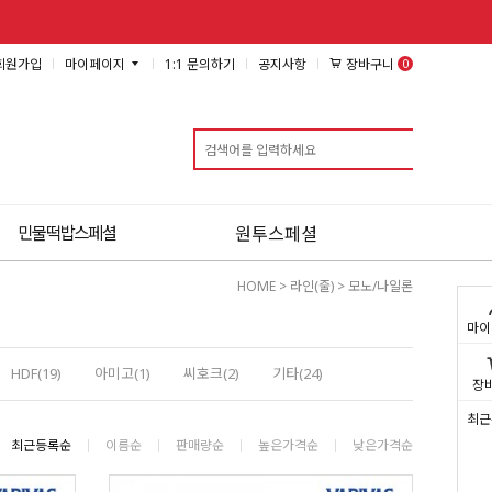
0
장바구니
회원가입
마이페이지
1:1 문의하기
공지사항
검색
민물떡밥스페셜
원투스페셜
HOME
>
라인(줄)
>
모노/나일론
마이
HDF(19)
아미고(1)
씨호크(2)
기타(24)
장
최근
최근등록순
이름순
판매량순
높은가격순
낮은가격순