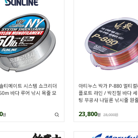
 솔티메이트 시스템 쇼크리더
아티누스 박가 P-880 멀티
50m 바다 루어 낚시 목줄 모
플로트 라인 / 박진철 바다 
팅 무공사 나일론 낚시줄 원
0
23,800
원
원
28,000원