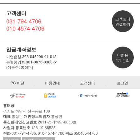
고객센터
고객센터
031-794-4706
연결하기
010-4574-4706
입금계좌정보
비회원
기업은행 398-045208-01-018
1:1 문의
농협중앙회 301-0076-0363-51
(예금주: 홍성현)
PC 버전
이용안내
고객센터
로그인
홍태공
경기도 하남시 산곡동로 108
대표
홍성현
개인정보책임자
홍성현
통신판매업신고번호
2011-경기하남-0053호
사업자 등록번호
126-19-86525
전화
031-794-4706, 010-4574-4706
팩스
05040544706