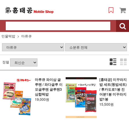
민물떡밥
마류큐
정렬
마루큐 와이삼 글
[홍태공] 미꾸라지
루텐 / 와다글루 이
밥 세트(똥밥세트)
모글루텐 글루텐3
/ 후카도로1봉 진
삼합떡밥
어분1봉 미꾸라지
밥1봉
19,000원
15,500원