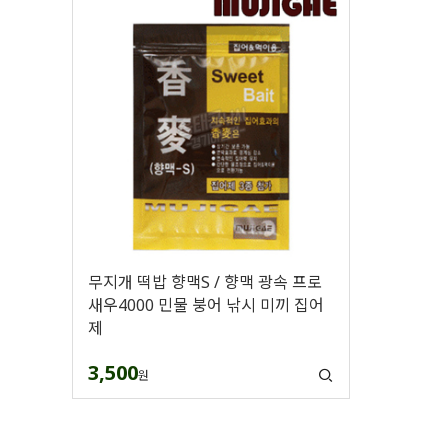
무지개 떡밥 향맥S / 향맥 광속 프로
새우4000 민물 붕어 낚시 미끼 집어
제
3,500
원