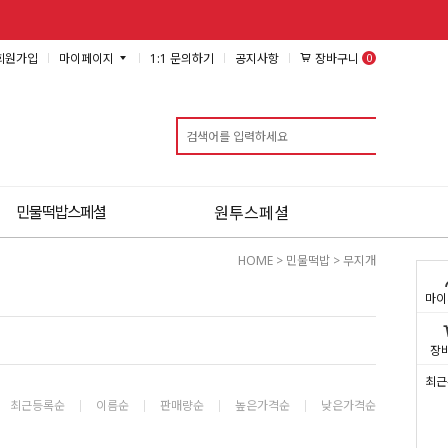
0
장바구니
회원가입
마이페이지
1:1 문의하기
공지사항
검색
민물떡밥스페셜
원투스페셜
HOME
>
민물떡밥
>
무지개
마이
장
최근
최근등록순
이름순
판매량순
높은가격순
낮은가격순