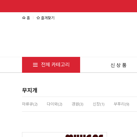
홈
즐겨찾기
전체 카테고리
신 상 품
무지개
마류큐(2)
다이와(2)
경원(3)
신장(1)
부푸리(9)