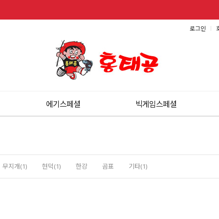
로그인
에기스페셜
빅게임스페셜
무지개(1)
현덕(1)
한강
곰표
기타(1)