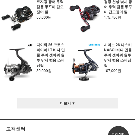
트지깅 광어 우럭
경량 선상 낚시 광
참돔 쭈꾸미 갑오
어 우럭 참돔 쭈꾸
징어 릴
미 갑오징어 릴
50,000원
175,750원
다이와 26 크로스
시마노 26 나스키
파이어 LT 바다 민
NASCI 바다 민물
물 루어 갯바위 원
루어 갯바위 원투
투 낚시 범용 스피
낚시 범용 스피닝
닝릴
릴
39,900원
107,000원
더보기 ▼
고객센터
고객센터