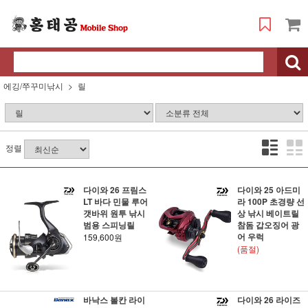
에깅/쭈꾸미낚시
릴
정렬
다이와 26 프림스
다이와 25 아드미
LT 바다 민물 루어
라 100P 초경량 선
갯바위 원투 낚시
상 낚시 베이트릴
범용 스피닝릴
참돔 갑오징어 광
어 우럭
159,600원
(품절)
바낙스 볼칸 라이
다이와 26 라이즈