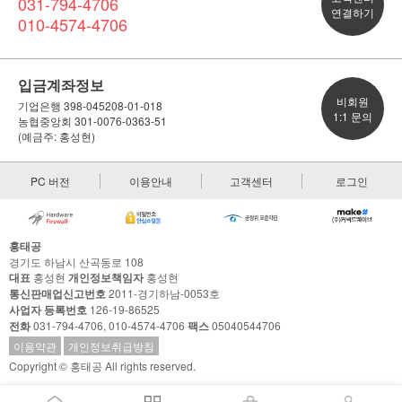
031-794-4706
연결하기
010-4574-4706
입금계좌정보
비회원
기업은행 398-045208-01-018
1:1 문의
농협중앙회 301-0076-0363-51
(예금주: 홍성현)
PC 버전
이용안내
고객센터
로그인
홍태공
경기도 하남시 산곡동로 108
대표
홍성현
개인정보책임자
홍성현
통신판매업신고번호
2011-경기하남-0053호
사업자 등록번호
126-19-86525
전화
031-794-4706, 010-4574-4706
팩스
05040544706
이용약관
개인정보취급방침
Copyright © 홍태공 All rights reserved.