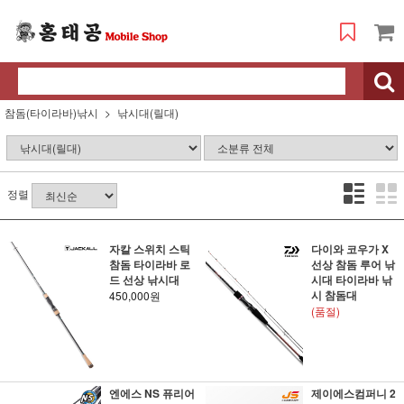
참돔(타이라바)낚시
낚시대(릴대)
정렬
자칼 스위치 스틱
다이와 코우가 X
참돔 타이라바 로
선상 참돔 루어 낚
드 선상 낚시대
시대 타이라바 낚
시 참돔대
450,000원
(품절)
엔에스 NS 퓨리어
제이에스컴퍼니 2