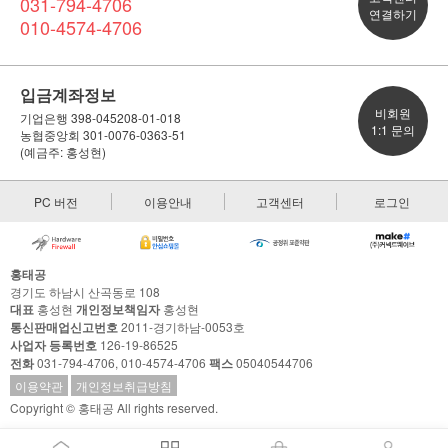
031-794-4706
연결하기
010-4574-4706
입금계좌정보
비회원
기업은행 398-045208-01-018
1:1 문의
농협중앙회 301-0076-0363-51
(예금주: 홍성현)
PC 버전
이용안내
고객센터
로그인
홍태공
경기도 하남시 산곡동로 108
대표
홍성현
개인정보책임자
홍성현
통신판매업신고번호
2011-경기하남-0053호
사업자 등록번호
126-19-86525
전화
031-794-4706, 010-4574-4706
팩스
05040544706
이용약관
개인정보취급방침
Copyright © 홍태공 All rights reserved.