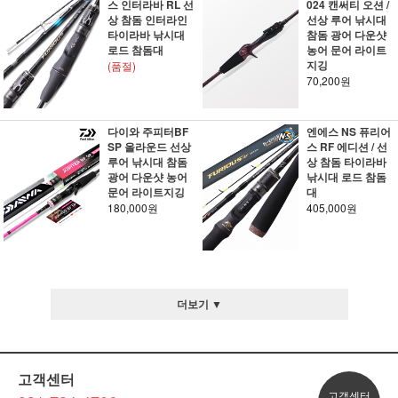
스 인터라바 RL 선
024 캔써티 오션 /
상 참돔 인터라인
선상 루어 낚시대
타이라바 낚시대
참돔 광어 다운샷
로드 참돔대
농어 문어 라이트
지깅
(품절)
70,200원
다이와 주피터BF
엔에스 NS 퓨리어
SP 올라운드 선상
스 RF 에디션 / 선
루어 낚시대 참돔
상 참돔 타이라바
광어 다운샷 농어
낚시대 로드 참돔
문어 라이트지깅
대
180,000원
405,000원
더보기 ▼
고객센터
고객센터