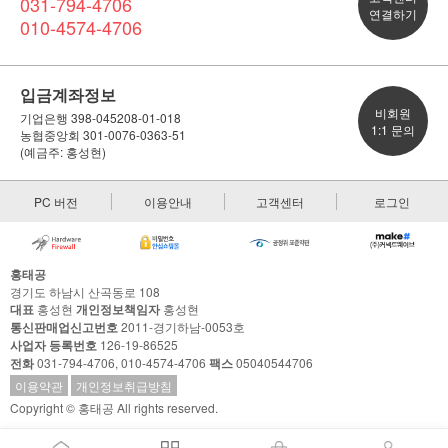
031-794-4706
연결하기
010-4574-4706
입금계좌정보
비회원
기업은행 398-045208-01-018
1:1 문의
농협중앙회 301-0076-0363-51
(예금주: 홍성현)
PC 버전
이용안내
고객센터
로그인
홍태공
경기도 하남시 산곡동로 108
대표
홍성현
개인정보책임자
홍성현
통신판매업신고번호
2011-경기하남-0053호
사업자 등록번호
126-19-86525
전화
031-794-4706, 010-4574-4706
팩스
05040544706
이용약관
개인정보취급방침
Copyright © 홍태공 All rights reserved.