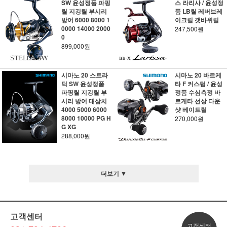
SW 윤성정품 파핑
스 라리사 / 윤성정
릴 지깅릴 부시리
품 LB릴 레버브레
방어 6000 8000 1
이크릴 갯바위릴
0000 14000 2000
247,500원
0
899,000원
시마노 20 스트라
시마노 20 바르케
딕 SW 윤성정품
타 F 커스텀 / 윤성
파핑릴 지깅릴 부
정품 수심측정 바
시리 방어 대삼치
르게타 선상 다운
4000 5000 6000
샷 베이트릴
8000 10000 PG H
270,000원
G XG
288,000원
더보기 ▼
고객센터
고객센터