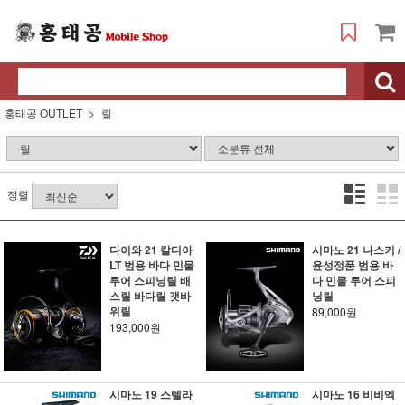
홍태공 OUTLET
릴
정렬
다이와 21 칼디아
시마노 21 나스키 /
LT 범용 바다 민물
윤성정품 범용 바
루어 스피닝릴 배
다 민물 루어 스피
스릴 바다릴 갯바
닝릴
위릴
89,000원
193,000원
시마노 19 스텔라
시마노 16 비비엑