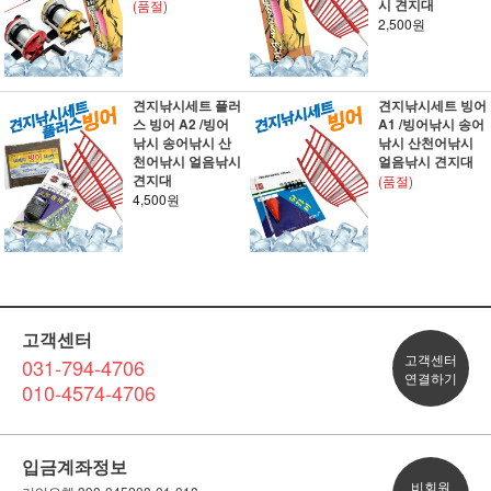
시 견지대
(품절)
2,500원
견지낚시세트 플러
견지낚시세트 빙어
스 빙어 A2 /빙어
A1 /빙어낚시 송어
낚시 송어낚시 산
낚시 산천어낚시
천어낚시 얼음낚시
얼음낚시 견지대
견지대
(품절)
4,500원
고객센터
고객센터
031-794-4706
연결하기
010-4574-4706
입금계좌정보
비회원