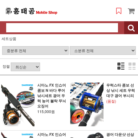
세트상품
정렬
시마노 FX 인쇼어
우럭스타 콤보 선
콤보 N 바다 루어
상 낚시 세트 우럭
낚시세트 광어 우
대구 광어 부시리
럭 농어 볼락 무늬
(품절)
오징어
115,000원
시마노 FX 인쇼어
광어 다운샷 선상