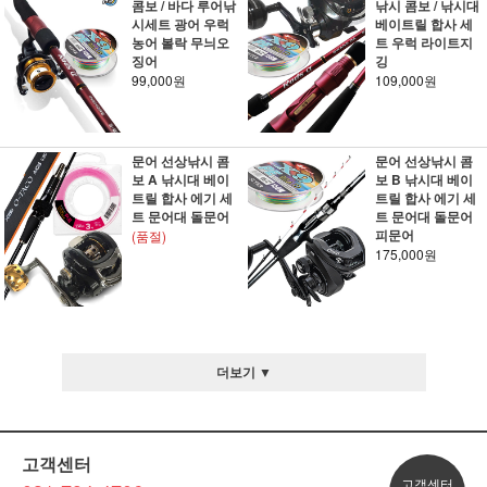
콤보 / 바다 루어낚
낚시 콤보 / 낚시대
시세트 광어 우럭
베이트릴 합사 세
농어 볼락 무늬오
트 우럭 라이트지
징어
깅
99,000원
109,000원
문어 선상낚시 콤
문어 선상낚시 콤
보 A 낚시대 베이
보 B 낚시대 베이
트릴 합사 에기 세
트릴 합사 에기 세
트 문어대 돌문어
트 문어대 돌문어
피문어
(품절)
175,000원
더보기 ▼
고객센터
고객센터