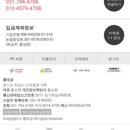
031-794-4706
연결하기
010-4574-4706
입금계좌정보
비회원
기업은행 398-045208-01-018
1:1 문의
농협중앙회 301-0076-0363-51
(예금주: 홍성현)
PC 버전
이용안내
고객센터
로그인
홍태공
경기도 하남시 산곡동로 108
대표
홍성현
개인정보책임자
홍성현
통신판매업신고번호
2011-경기하남-0053호
사업자 등록번호
126-19-86525
전화
031-794-4706, 010-4574-4706
팩스
05040544706
이용약관
개인정보취급방침
Copyright © 홍태공 All rights reserved.