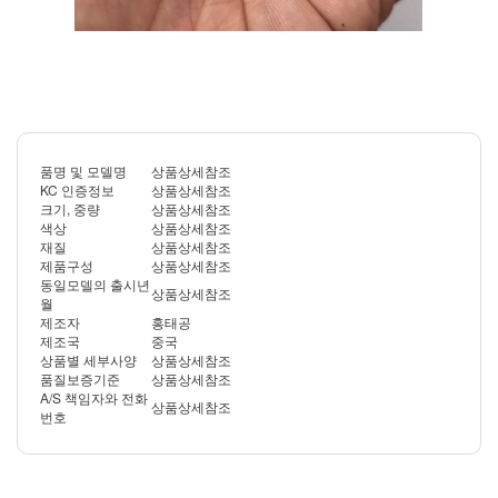
품명 및 모델명
상품상세참조
KC 인증정보
상품상세참조
크기, 중량
상품상세참조
색상
상품상세참조
재질
상품상세참조
제품구성
상품상세참조
동일모델의 출시년
상품상세참조
월
제조자
홍태공
제조국
중국
상품별 세부사양
상품상세참조
품질보증기준
상품상세참조
A/S 책임자와 전화
상품상세참조
번호