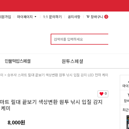
0
장바구니
회원가입
마이페이지
1:1 문의하기
공지사항
검색
민물떡밥스페셜
원투스페셜
케미
> 승부사 스마트 릴대 끝보기 색상변환 원투 낚시 입질 감지 LED 전자 케미
마이
0
마트 릴대 끝보기 색상변환 원투 낚시 입질 감지
장
 케미
최근
8,000
원