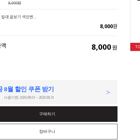
8,000원
승부사 스마트 릴대 끝보기 색상변환 원투 낚시 입질 감지 LED 전자 케미
8,000
원
8,000
금액
원
T
 8월 할인 쿠폰 받기
>
사용기한: 2026.08.01 ~ 2026.08.31
구매하기
장바구니