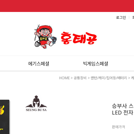
로그인
에기스페셜
빅게임스페셜
HOME
>
공통장비
>
랜턴/케미/집어등/배터리
>
승부사 스
LED 전자
판매가격