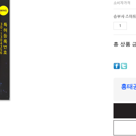
소비자가격
총 상품 
홍태공