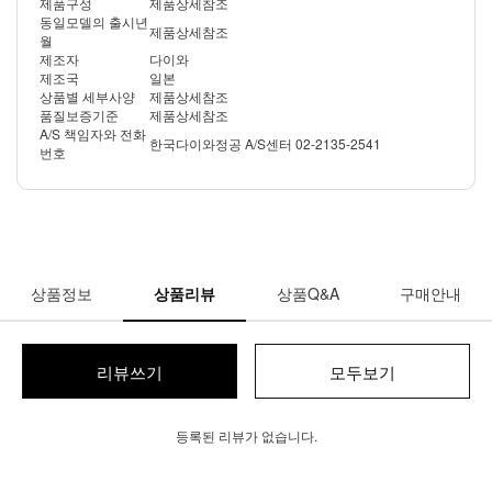
제품구성
제품상세참조
동일모델의 출시년
제품상세참조
월
제조자
다이와
제조국
일본
상품별 세부사양
제품상세참조
품질보증기준
제품상세참조
A/S 책임자와 전화
한국다이와정공 A/S센터 02-2135-2541
번호
상품정보
상품리뷰
상품Q&A
구매안내
리뷰쓰기
모두보기
등록된 리뷰가 없습니다.