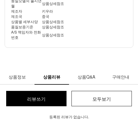
동일모델의 출시년
상품상세참조
월
제조자
키우라
제조국
중국
상품별 세부사양
상품상세참조
품질보증기준
상품상세참조
A/S 책임자와 전화
상품상세참조
번호
상품정보
상품리뷰
상품Q&A
구매안내
리뷰쓰기
모두보기
등록된 리뷰가 없습니다.