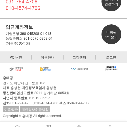
031-794-4706
연결하기
010-4574-4706
입금계좌정보
비회원
기업은행 398-045208-01-018
1:1 문의
농협중앙회 301-0076-0363-51
(예금주: 홍성현)
PC 버전
이용안내
고객센터
로그인
홍태공
경기도 하남시 산곡동로 108
대표
홍성현
개인정보책임자
홍성현
통신판매업신고번호
2011-경기하남-0053호
사업자 등록번호
126-19-86525
전화
031-794-4706, 010-4574-4706
팩스
05040544706
이용약관
개인정보취급방침
Copyright © 홍태공 All rights reserved.