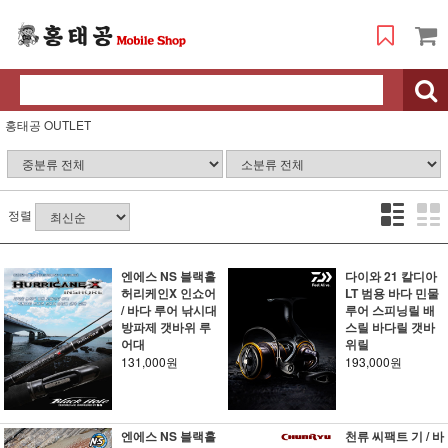
홍태공 OUTLET
정렬
엔에스 NS 블랙홀
다이와 21 칼디아
허리케인X 인쇼어
LT 범용 바다 민물
/ 바다 루어 낚시대
루어 스피닝릴 배
방파제 갯바위 루
스릴 바다릴 갯바
어대
위릴
131,000원
193,000원
엔에스 NS 블랙홀
천류 씨팩트 기 / 바