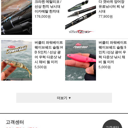
크라켄 메탈리코 /
다 갯바위 양어장
선상 한치 낚시대
유료낚시터 찌 낚
이카메탈 한치대
시대
176,000원
77,900원
버클리 파워베이트
버클리 파워베이트
웨이브쉐드 슬림 H
웨이브쉐드 슬림 5
D 5인치 / 선상 광
인치 /선상 광어 우
어 우럭 다운샷 낚
럭 다운샷 낚시 채
시 채비 웜 미끼
비 웜 미끼
5,500원
5,000원
더보기 ▼
고객센터
고객센터