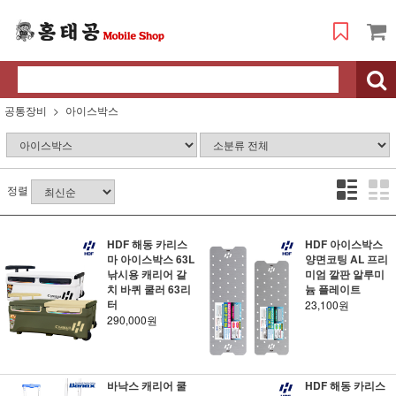
공통장비
아이스박스
정렬
HDF 해동 카리스
HDF 아이스박스
마 아이스박스 63L
양면코팅 AL 프리
낚시용 캐리어 갈
미엄 깔판 알루미
치 바퀴 쿨러 63리
늄 플레이트
터
23,100원
290,000원
바낙스 캐리어 쿨
HDF 해동 카리스