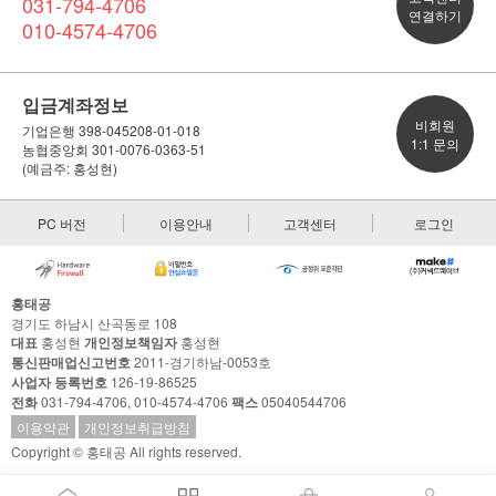
031-794-4706
연결하기
010-4574-4706
입금계좌정보
비회원
기업은행 398-045208-01-018
1:1 문의
농협중앙회 301-0076-0363-51
(예금주: 홍성현)
PC 버전
이용안내
고객센터
로그인
홍태공
경기도 하남시 산곡동로 108
대표
홍성현
개인정보책임자
홍성현
통신판매업신고번호
2011-경기하남-0053호
사업자 등록번호
126-19-86525
전화
031-794-4706, 010-4574-4706
팩스
05040544706
이용약관
개인정보취급방침
Copyright © 홍태공 All rights reserved.