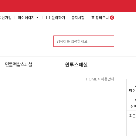
0
장바구니
회원가입
마이페이지
1:1 문의하기
공지사항
검색
민물떡밥스페셜
원투스페셜
HOME
> 이용안내
마이
장
최근