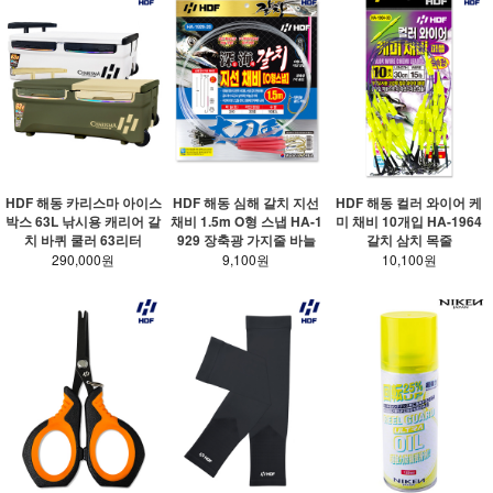
HDF 해동 카리스마 아이스
HDF 해동 심해 갈치 지선
HDF 해동 컬러 와이어 케
박스 63L 낚시용 캐리어 갈
채비 1.5m O형 스냅 HA-1
미 채비 10개입 HA-1964
치 바퀴 쿨러 63리터
929 장축광 가지줄 바늘
갈치 삼치 목줄
290,000원
9,100원
10,100원