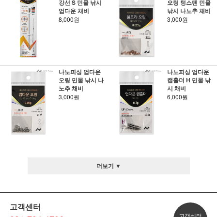
강선 S 민물 낚시
오링 텅스텐 민물
업다운 채비
낚시 나노추 채비
8,000원
3,000원
나노피싱 업다운
나노피싱 업다운
오링 민물 낚시 나
캡홀더 H 민물 낚
노추 채비
시 채비
3,000원
6,000원
더보기 ▼
고객센터
고객센터