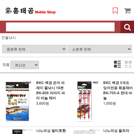
민물낚시
정렬
BKC 백경 은어 피
BKC 백경 3개조
래미 줄낚시 18본
잉어전용 묶음채비
BK-808 피라미 파
BK-705-A 편대 바
리 바늘 채비
늘
3,600원
1,000원
나노피싱 멀티호환
나노피싱 울트라