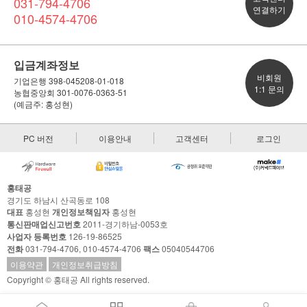
031-794-4706
연결하기
010-4574-4706
입금계좌정보
비회원
기업은행 398-045208-01-018
1:1 문의
농협중앙회 301-0076-0363-51
(예금주: 홍성현)
PC 버전
이용안내
고객센터
로그인
홍태공
경기도 하남시 산곡동로 108
대표
홍성현
개인정보책임자
홍성현
통신판매업신고번호
2011-경기하남-0053호
사업자 등록번호
126-19-86525
전화
031-794-4706, 010-4574-4706
팩스
05040544706
이용약관
개인정보취급방침
Copyright © 홍태공 All rights reserved.